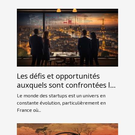
Les défis et opportunités
auxquels sont confrontées les
startups françaises sur le
Le monde des startups est un univers en
marché international
constante évolution, particulièrement en
France où...