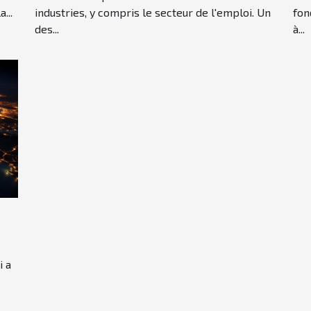
...
industries, y compris le secteur de l'emploi. Un
fon
des...
à...
i a