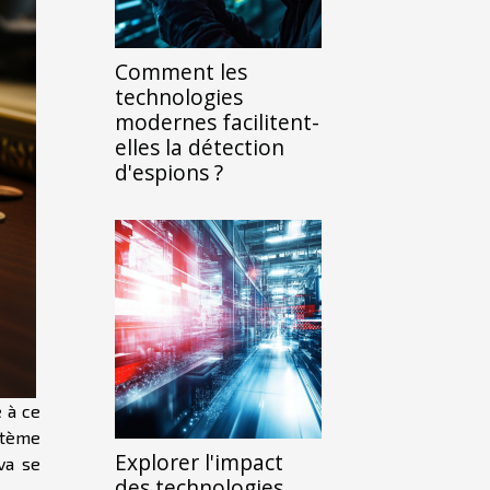
Comment les
technologies
modernes facilitent-
elles la détection
d'espions ?
e à ce
stème
Explorer l'impact
va se
des technologies