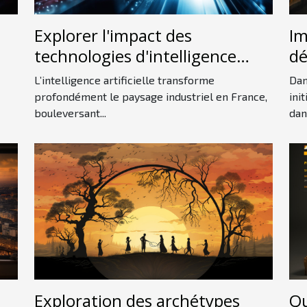
Explorer l'impact des
Im
technologies d'intelligence
dé
artificielle sur l'industrie
in
L’intelligence artificielle transforme
Dan
française
profondément le paysage industriel en France,
ini
bouleversant...
dans
Exploration des archétypes
Qu