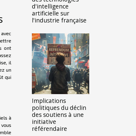
d'intelligence
artificielle sur
s
l'industrie française
, avec
ettre
s ont
assez
se, il
vez un
ût qui
Implications
politiques du déclin
des soutiens à une
iels à
initiative
 vous
référendaire
emble