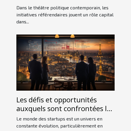
initiative référendaire
Dans le théâtre politique contemporain, les
initiatives référendaires jouent un rôle capital
dans...
Les défis et opportunités
auxquels sont confrontées les
startups françaises sur le
Le monde des startups est un univers en
marché international
constante évolution, particulièrement en