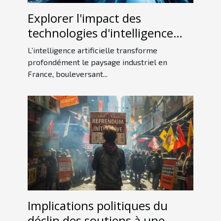
Explorer l'impact des
technologies d'intelligence
artificielle sur l'industrie
L’intelligence artificielle transforme
française
profondément le paysage industriel en
France, bouleversant...
Implications politiques du
déclin des soutiens à une