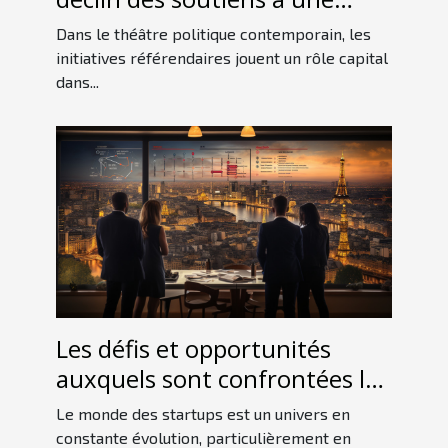
initiative référendaire
Dans le théâtre politique contemporain, les
initiatives référendaires jouent un rôle capital
dans...
Les défis et opportunités
auxquels sont confrontées les
startups françaises sur le
Le monde des startups est un univers en
marché international
constante évolution, particulièrement en