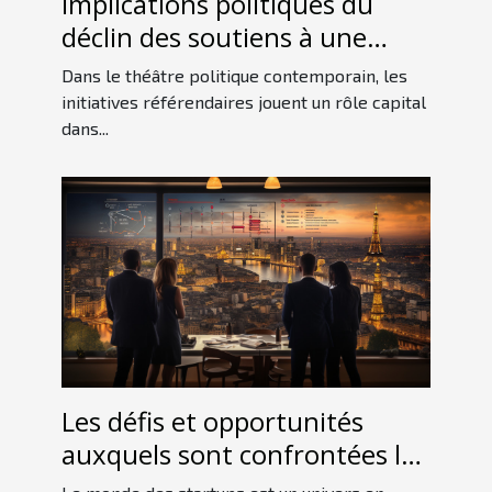
Implications politiques du
déclin des soutiens à une
initiative référendaire
Dans le théâtre politique contemporain, les
initiatives référendaires jouent un rôle capital
dans...
Les défis et opportunités
auxquels sont confrontées les
startups françaises sur le