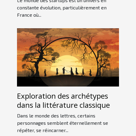
Le monde des startups est un univers en
marché international
constante évolution, particulièrement en
France où...
Exploration des archétypes
dans la littérature classique
Dans le monde des lettres, certains
personnages semblent éternellement se
répéter, se réincarner...