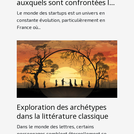
auxquels sont confrontées les
startups françaises sur le
Le monde des startups est un univers en
marché international
constante évolution, particulièrement en
France où...
Exploration des archétypes
dans la littérature classique
Dans le monde des lettres, certains
personnages semblent éternellement se