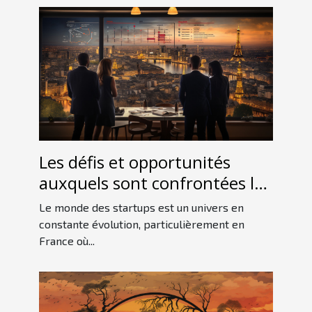
Les défis et opportunités
auxquels sont confrontées les
startups françaises sur le
Le monde des startups est un univers en
marché international
constante évolution, particulièrement en
France où...