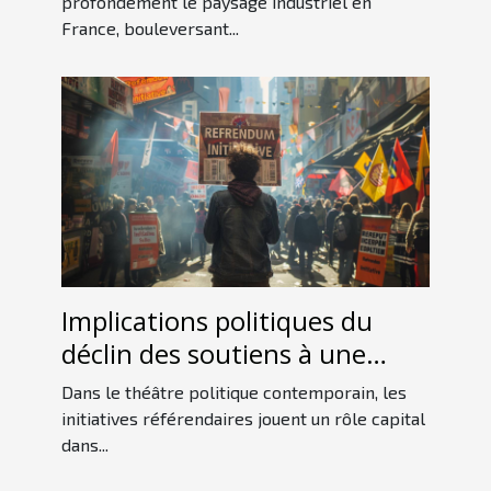
française
profondément le paysage industriel en
France, bouleversant...
Implications politiques du
déclin des soutiens à une
initiative référendaire
Dans le théâtre politique contemporain, les
initiatives référendaires jouent un rôle capital
dans...