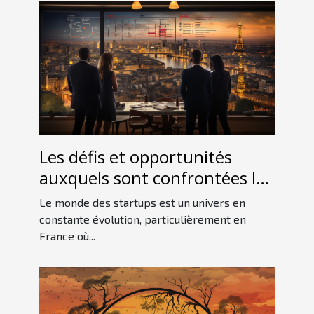
Les défis et opportunités
auxquels sont confrontées les
startups françaises sur le
Le monde des startups est un univers en
marché international
constante évolution, particulièrement en
France où...