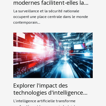
modernes facilitent-elles la
détection d'espions ?
La surveillance et la sécurité nationale
occupent une place centrale dans le monde
contemporain....
Explorer l'impact des
technologies d'intelligence
artificielle sur l'industrie
L’intelligence artificielle transforme