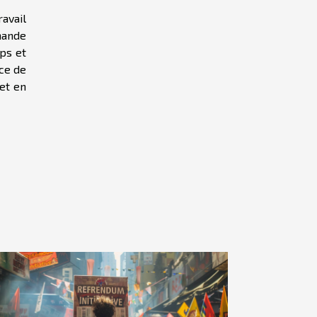
ravail
mande
ps et
nce de
et en