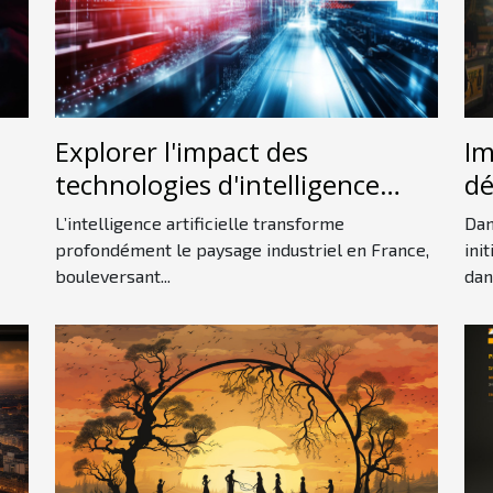
Explorer l'impact des
Im
technologies d'intelligence
dé
artificielle sur l'industrie
in
L’intelligence artificielle transforme
Dan
française
profondément le paysage industriel en France,
ini
bouleversant...
dans