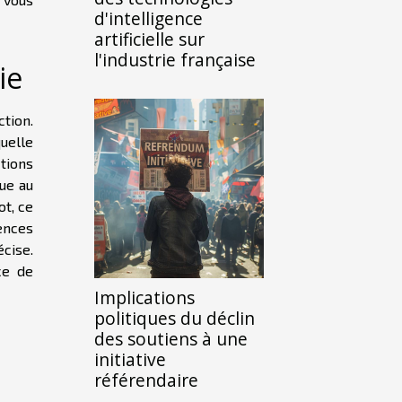
d'intelligence
artificielle sur
l'industrie française
ie
ction.
uelle
ctions
gue au
ot, ce
ences
cise.
ce de
Implications
politiques du déclin
des soutiens à une
initiative
référendaire