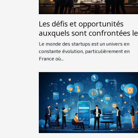
Les défis et opportunités
auxquels sont confrontées le
startups françaises sur le
Le monde des startups est un univers en
marché international
constante évolution, particulièrement en
France où...