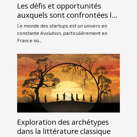
Les défis et opportunités
auxquels sont confrontées les
startups françaises sur le
Le monde des startups est un univers en
marché international
constante évolution, particulièrement en
France où...
Exploration des archétypes
dans la littérature classique