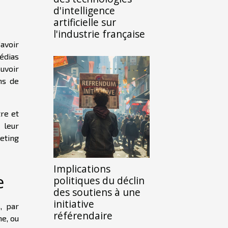
d'intelligence
artificielle sur
l'industrie française
’avoir
médias
ouvoir
ns de
re et
 leur
eting
Implications
e
politiques du déclin
des soutiens à une
initiative
, par
référendaire
ne, ou