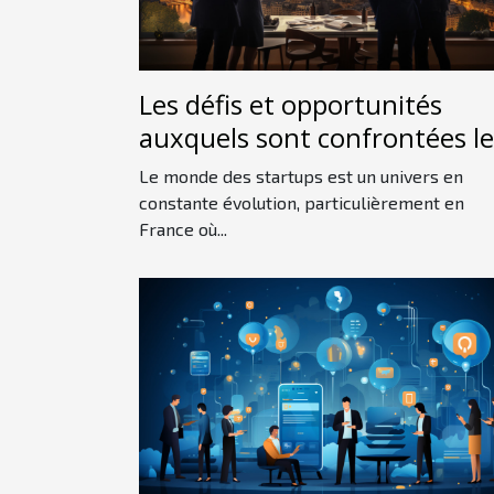
Les défis et opportunités
auxquels sont confrontées le
startups françaises sur le
Le monde des startups est un univers en
marché international
constante évolution, particulièrement en
France où...