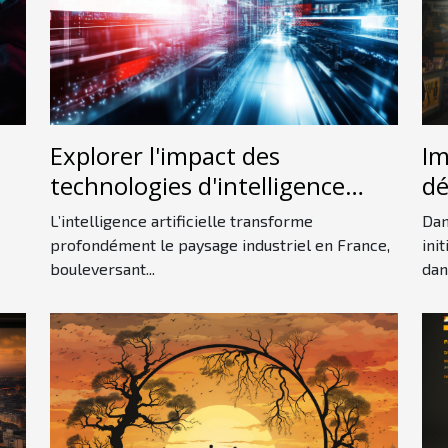
Explorer l'impact des
Im
technologies d'intelligence
dé
artificielle sur l'industrie
in
L’intelligence artificielle transforme
Dan
française
profondément le paysage industriel en France,
ini
bouleversant...
dans