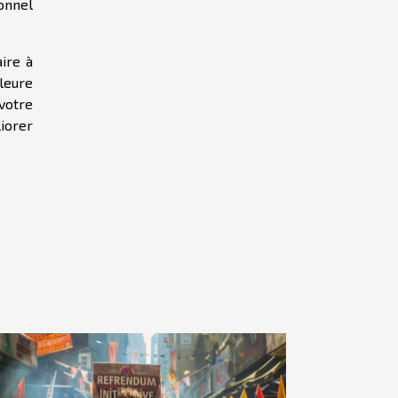
ionnel
aire à
leure
 votre
iorer