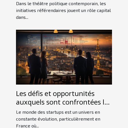
initiative référendaire
Dans le théâtre politique contemporain, les
initiatives référendaires jouent un rôle capital
dans...
Les défis et opportunités
auxquels sont confrontées les
startups françaises sur le
Le monde des startups est un univers en
marché international
constante évolution, particulièrement en
France où...