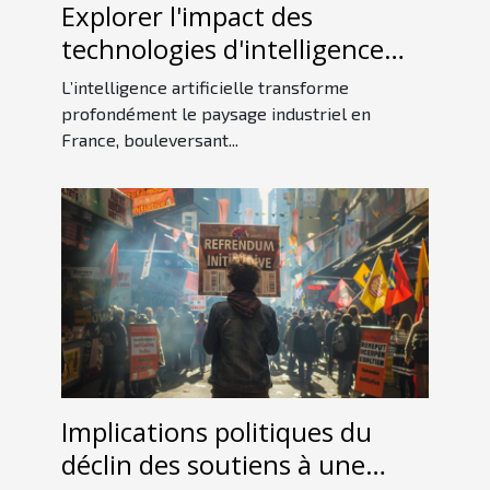
Explorer l'impact des
technologies d'intelligence
artificielle sur l'industrie
L’intelligence artificielle transforme
française
profondément le paysage industriel en
France, bouleversant...
Implications politiques du
déclin des soutiens à une