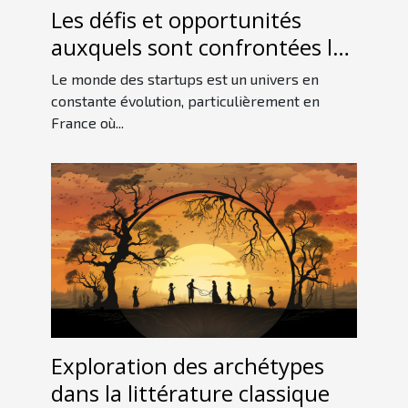
Les défis et opportunités
auxquels sont confrontées les
startups françaises sur le
Le monde des startups est un univers en
marché international
constante évolution, particulièrement en
France où...
Exploration des archétypes
dans la littérature classique