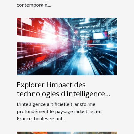
contemporain....
Explorer l'impact des
technologies d'intelligence
artificielle sur l'industrie
L’intelligence artificielle transforme
française
profondément le paysage industriel en
France, bouleversant...