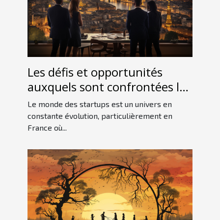
Les défis et opportunités
auxquels sont confrontées les
startups françaises sur le
Le monde des startups est un univers en
marché international
constante évolution, particulièrement en
France où...