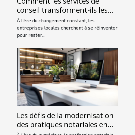
Comment les services de
conseil transforment-ils les
entreprises locales ?
À l’ère du changement constant, les
entreprises locales cherchent à se réinventer
pour rester...
Les défis de la modernisation
des pratiques notariales en
France
À l’ère du numérique, la profession notariale