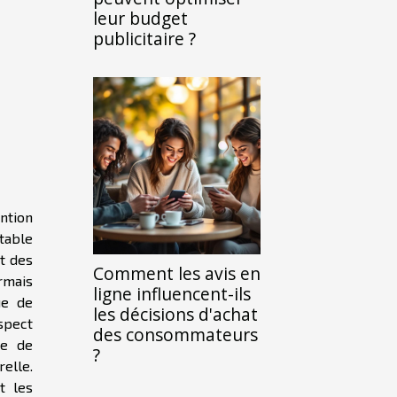
leur budget
publicitaire ?
ntion
table
t des
Comment les avis en
ormais
ligne influencent-ils
ue de
les décisions d'achat
spect
des consommateurs
ie de
?
elle.
t les