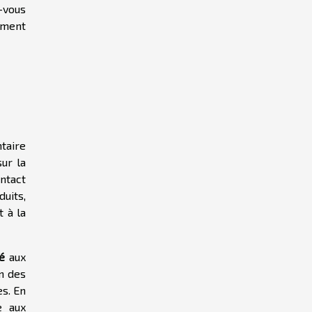
-vous
ement
taire
ur la
ntact
uits,
 à la
té
aux
n des
es. En
e aux