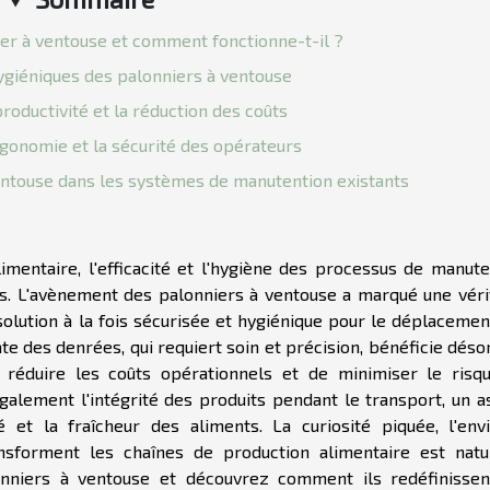
ier à ventouse et comment fonctionne-t-il ?
ygiéniques des palonniers à ventouse
productivité et la réduction des coûts
rgonomie et la sécurité des opérateurs
entouse dans les systèmes de manutention existants
limentaire, l'efficacité et l'hygiène des processus de manute
. L'avènement des palonniers à ventouse a marqué une véri
solution à la fois sécurisée et hygiénique pour le déplacemen
te des denrées, qui requiert soin et précision, bénéficie dés
 réduire les coûts opérationnels et de minimiser le risq
également l'intégrité des produits pendant le transport, un a
 et la fraîcheur des aliments. La curiosité piquée, l'env
sforment les chaînes de production alimentaire est natur
onniers à ventouse et découvrez comment ils redéfinissen