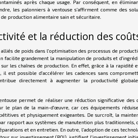
ontaminés après chaque usage. Par conséquent, en éliminan
eindre, les palonniers à ventouse s'affirment comme des solu
e production alimentaire sain et sécuritaire.
tivité et la réduction des coût
alliés de poids dans l'optimisation des processus de producti
on facilite grandement la manipulation de produits et d'ingréd
ur les chaînes de production. En effet, grâce à la rapidité e
 il est possible d'accélérer les cadences sans compromett
contribue directement à augmenter la productivité global
 ventouse permet de réaliser une réduction significative des 
r le plan de la main-d'œuvre, car ces équipements réduise
étitives et physiquement exigeantes. De surcroît, la mainte
 par rapport aux systèmes de manutention plus traditionnels, 
arations et en entretien. En outre, l'adoption de ces technol
ur sur investissement (ROI), justifiant l'investissement initi