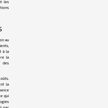
t les
tions
s
on au
ients,
t à la
re la
e des
coûts.
nt la
nance
ce qui
ogies
al par