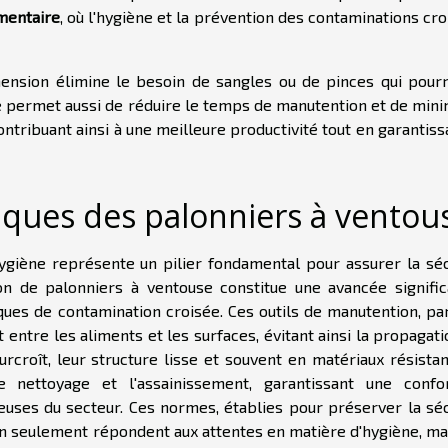
mentaire
, où l'hygiène et la prévention des contaminations cr
ion élimine le besoin de sangles ou de pinces qui pourr
 permet aussi de réduire le temps de manutention et de mini
ntribuant ainsi à une meilleure productivité tout en garantiss
iques des palonniers à ventou
l'hygiène représente un pilier fondamental pour assurer la sé
on de palonniers à ventouse constitue une avancée significa
es de contamination croisée. Ces outils de manutention, par
 entre les aliments et les surfaces, évitant ainsi la propagat
croît, leur structure lisse et souvent en matériaux résistan
e nettoyage et l'assainissement, garantissant une confo
euses du secteur. Ces normes, établies pour préserver la séc
n seulement répondent aux attentes en matière d'hygiène, mai