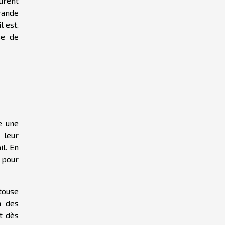
curent
rande
l est,
se de
e une
 leur
il. En
 pour
touse
n des
t dès