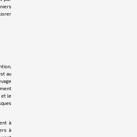
niers
iorer
tion,
st au
evage
ement
 et le
isques
ent à
ers à