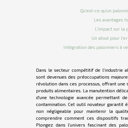
Qu'est-ce qu'un palonn
Les avantages h
L'impact sur la 
Un atout pour l'e
Intégration des palonniers à v
Dans le secteur compétitif de l'industrie a
sont devenues des préoccupations majeures
révolution dans ces processus, offrant une 
produits alimentaires. La manutention délica
d'une technologie avancée permettant de
contamination. Cet outil novateur garantit 
non négligeable pour maintenir la qualité
comprendre comment ces dispositifs tran
Plongez dans l'univers fascinant des pal