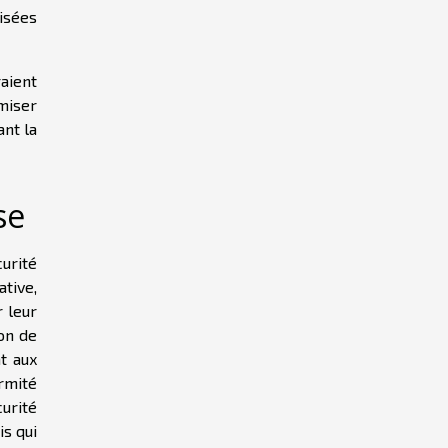
oisées
aient
miser
ant la
se
curité
tive,
 leur
ion de
t aux
rmité
urité
s qui