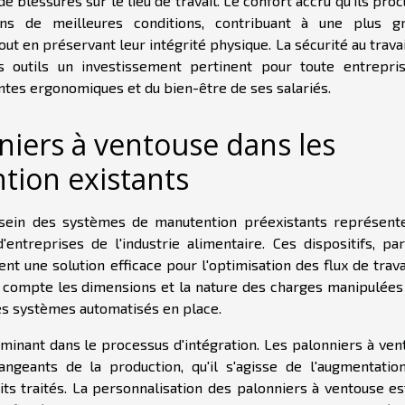
e blessures sur le lieu de travail. Le confort accru qu'ils pro
ns de meilleures conditions, contribuant à une plus g
out en préservant leur intégrité physique. La sécurité au travai
s outils un investissement pertinent pour toute entrepri
intes ergonomiques et du bien-être de ses salariés.
niers à ventouse dans les
ion existants
u sein des systèmes de manutention préexistants représent
treprises de l'industrie alimentaire. Ces dispositifs, par
nt une solution efficace pour l'optimisation des flux de trava
en compte les dimensions et la nature des charges manipulées
les systèmes automatisés en place.
rminant dans le processus d'intégration. Les palonniers à ven
ngeants de la production, qu'il s'agisse de l'augmentatio
its traités. La personnalisation des palonniers à ventouse es