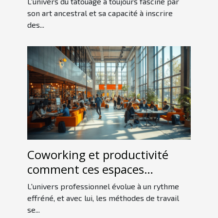
L'univers du tatouage a toujours fasciné par
son art ancestral et sa capacité à inscrire
des...
Coworking et productivité
comment ces espaces
révolutionnent le travail
L'univers professionnel évolue à un rythme
indépendant
effréné, et avec lui, les méthodes de travail
se...