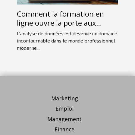
Comment la formation en
ligne ouvre la porte aux
carrières en analyse de
L'analyse de données est devenue un domaine
données
incontournable dans le monde professionnel
moderne,...
Marketing
Emploi
Management
Finance