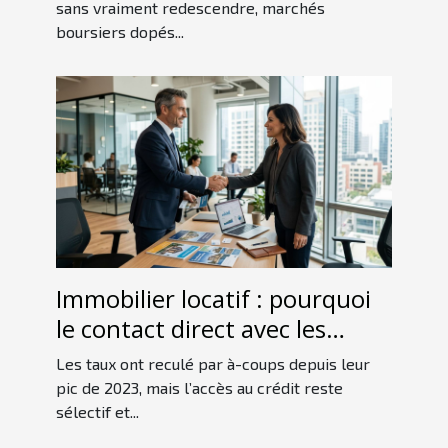
sans vraiment redescendre, marchés
boursiers dopés...
Immobilier locatif : pourquoi
le contact direct avec les
experts en financement fait la
Les taux ont reculé par à-coups depuis leur
différence
pic de 2023, mais l’accès au crédit reste
sélectif et...