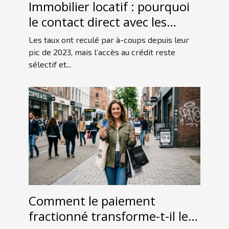
Immobilier locatif : pourquoi
le contact direct avec les
experts en financement fait la
Les taux ont reculé par à-coups depuis leur
différence
pic de 2023, mais l’accès au crédit reste
sélectif et...
Comment le paiement
fractionné transforme-t-il les