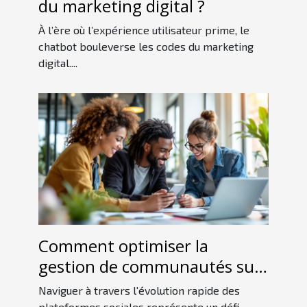
du marketing digital ?
À l’ère où l’expérience utilisateur prime, le
chatbot bouleverse les codes du marketing
digital....
Comment optimiser la
gestion de communautés sur
les nouvelles plateformes
Naviguer à travers l'évolution rapide des
plateformes sociales représente un défi