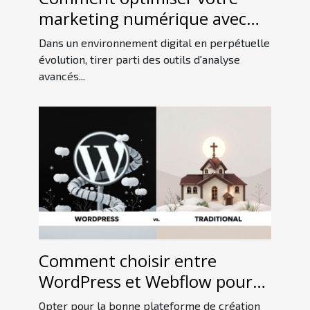
marketing numérique avec
des outils d'analyse avancés ?
Dans un environnement digital en perpétuelle
évolution, tirer parti des outils d'analyse
avancés...
Comment choisir entre
WordPress et Webflow pour
votre projet web
Opter pour la bonne plateforme de création