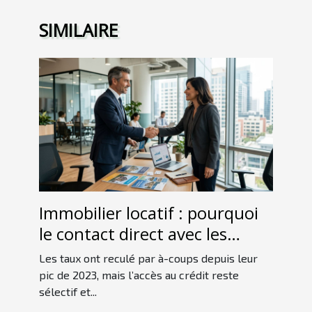
SIMILAIRE
Immobilier locatif : pourquoi
le contact direct avec les
experts en financement fait la
Les taux ont reculé par à-coups depuis leur
différence
pic de 2023, mais l’accès au crédit reste
sélectif et...