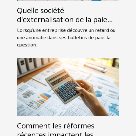
Quelle société
d'externalisation de la paie
contacter pour un rattrapage
Lorsqu’une entreprise découvre un retard ou
?
une anomalie dans ses bulletins de paie, la
question...
Comment les réformes
récentes impactent les