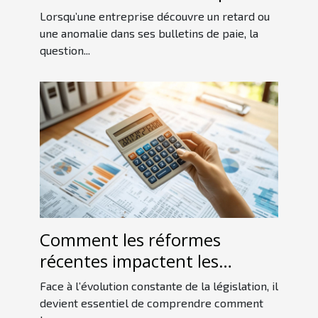
contacter pour un rattrapage
Lorsqu’une entreprise découvre un retard ou
?
une anomalie dans ses bulletins de paie, la
question...
Comment les réformes
récentes impactent les
charges sociales en SASU ?
Face à l’évolution constante de la législation, il
devient essentiel de comprendre comment