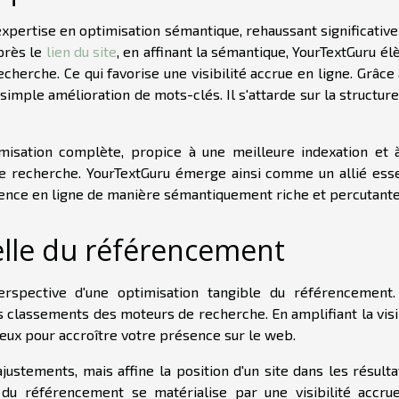
expertise en optimisation sémantique, rehaussant significativ
après le
lien du site
, en affinant la sémantique, YourTextGuru él
erche. Ce qui favorise une visibilité accrue en ligne. Grâce 
 simple amélioration de mots-clés. Il s'attarde sur la structure
misation complète, propice à une meilleure indexation et 
de recherche. YourTextGuru émerge ainsi comme un allié esse
ence en ligne de manière sémantiquement riche et percutante
elle du référencement
perspective d'une optimisation tangible du référencement.
s classements des moteurs de recherche. En amplifiant la visi
ieux pour accroître votre présence sur le web.
justements, mais affine la position d'un site dans les résult
 du référencement se matérialise par une visibilité accru