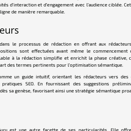
és d'interaction et d'engagement avec l'audience ciblée. Cet 
en ligne de manière remarquable.
teurs
r dans le processus de rédaction en offrant aux rédacteur
positions sont effectuées avant même le commencement 
able à la rédaction simplifie et enrichit la phase créative, 
art des termes pertinents pour l'optimisation sémantique.
 comme un guide intuitif, orientant les rédacteurs vers des 
s pratiques SEO. En fournissant des suggestions prélimina
 dès sa genèse, favorisant ainsi une stratégie sémantique pro
Guru est une autre facette de ses particularités. Elle offr