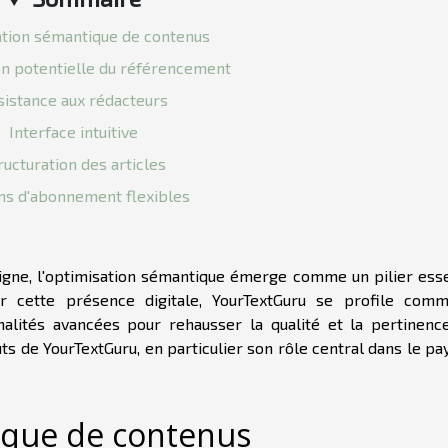
tion sémantique de contenus
on potentielle du référencement
sistance aux rédacteurs
Interface intuitive
ructuration des articles
ns d'abonnement flexibles
igne, l'optimisation sémantique émerge comme un pilier esse
ur cette présence digitale, YourTextGuru se profile com
nnalités avancées pour rehausser la qualité et la pertinenc
uts de YourTextGuru, en particulier son rôle central dans le p
ique de contenus