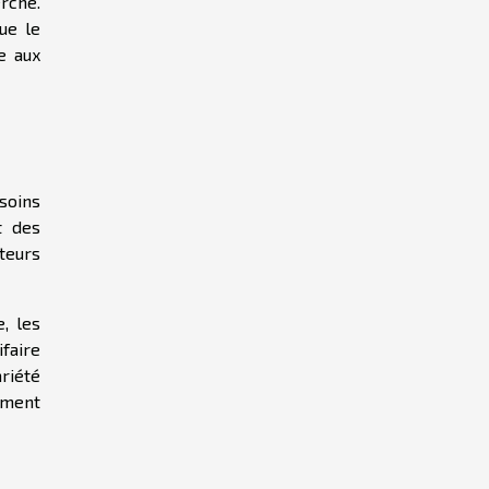
erche.
ue le
e aux
soins
t des
teurs
, les
faire
riété
ement