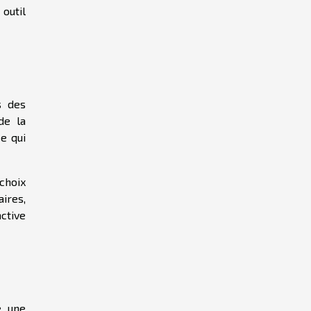
outil
s des
de la
ce qui
choix
ires,
active
e une