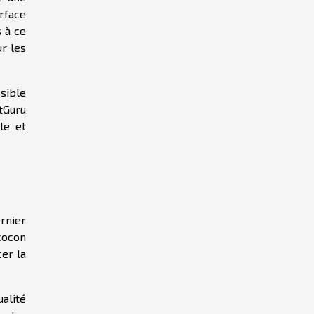
erface
s à ce
ur les
sible
xtGuru
le et
ernier
cocon
er la
alité