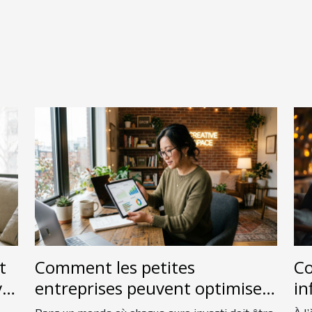
t
Comment les petites
Co
ve
entreprises peuvent optimiser
in
leur budget publicitaire ?
d'