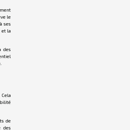
ement
ève le
à ses
 et la
à des
ntiel
.
 Cela
bilité
ats de
e des