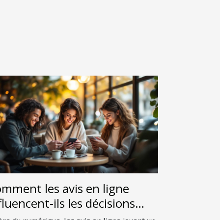
mment les avis en ligne
fluencent-ils les décisions
achat des consommateurs ?